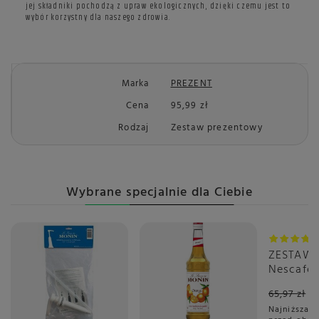
jej składniki pochodzą z upraw ekologicznych, dzięki czemu jest to
wybór korzystny dla naszego zdrowia.
Marka
PREZENT
Cena
95,99 zł
Rodzaj
Zestaw prezentowy
Wybrane specjalnie dla Ciebie
Okazja
ZESTAW 
Nescafé 
Gusto C
65,97 zł
3x16 sztu
Najniższa c