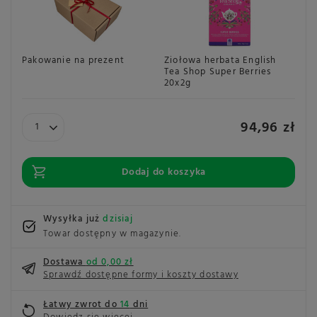
Pakowanie na prezent
Ziołowa herbata English
Bi
Tea Shop Super Berries
Sh
20x2g
Fr
94,96 zł
Dodaj do koszyka
Wysyłka już
dzisiaj
Towar dostępny w magazynie
Dostawa
od 0,00 zł
Sprawdź dostępne formy i koszty dostawy
Łatwy zwrot do
14
dni