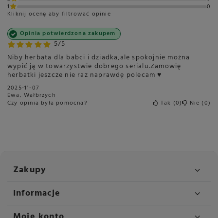
1
0
Kliknij ocenę aby filtrować opinie
Opinia potwierdzona zakupem
5/5
Niby herbata dla babci i dziadka,ale spokojnie można
wypić ją w towarzystwie dobrego serialu.Zamowię
herbatki jeszcze nie raz naprawdę polecam ♥️
2025-11-07
Ewa, Wałbrzych
Czy opinia była pomocna?
Tak
0
Nie
0
Zakupy
Informacje
Moje konto