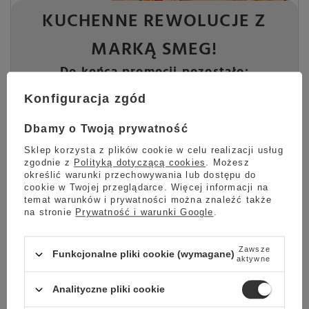
KUCHENNE REWOLUCJE Z
MARKĄ SMEG!
Do końca promocji pozostało:
Konfiguracja zgód
29
18
46
35
dni
godzin
minut
sekund
Dbamy o Twoją prywatność
Sprawdź
Sklep korzysta z plików cookie w celu realizacji usług
zgodnie z
Polityką dotyczącą cookies
. Możesz
określić warunki przechowywania lub dostępu do
cookie w Twojej przeglądarce. Więcej informacji na
temat warunków i prywatności można znaleźć także
Zestaw prezentowy
na stronie
Prywatność i warunki Google
.
Elegancki zestaw prezentowy
, który doskonale sprawdzi się jako
upominek dla babci i dziadka. W zestawie znajdują się wysokiej
Zawsze
Funkcjonalne pliki cookie (wymagane)
aktywne
jakości produkty, które razem tworzą niezwykłą kompozycję.
Zestaw prezentowy zamykany jest w karton wypełniony atrakcyjnym
Analityczne pliki cookie
materiałem zabezpieczającym oraz ozdobami. Zamknięty zestaw dla
maksymalnego bezpieczeństwa
jest dodatkowo pakowany w