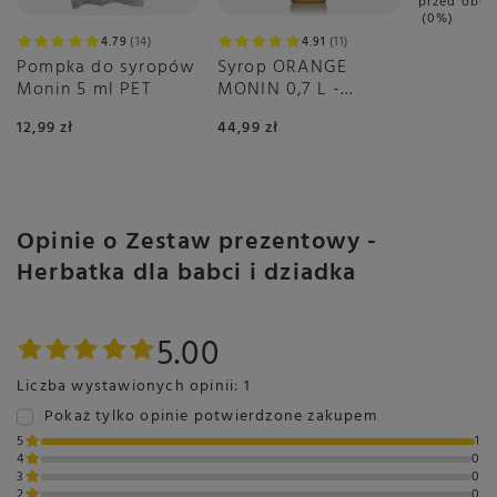
przed obni
0%
4.79
14
4.91
11
Pompka do syropów
Syrop ORANGE
Monin 5 ml PET
MONIN 0,7 L -
pomarańczowy
12,99 zł
44,99 zł
Opinie o Zestaw prezentowy -
Herbatka dla babci i dziadka
5.00
Liczba wystawionych opinii: 1
Pokaż tylko opinie potwierdzone zakupem
5
1
4
0
3
0
2
0