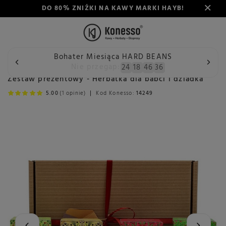
DO 80% ZNIŻKI NA KAWY MARKI HAYB!
Bohater Miesiąca HARD BEANS
Wstecz
Konesso
Zestawy prezentowe
Dla kogo?
Pre
Nie przegap:
24
18
46
35
Zestaw prezentowy - Herbatka dla babci i dziadka
5.00
(1 opinie)
Kod Konesso:
14249