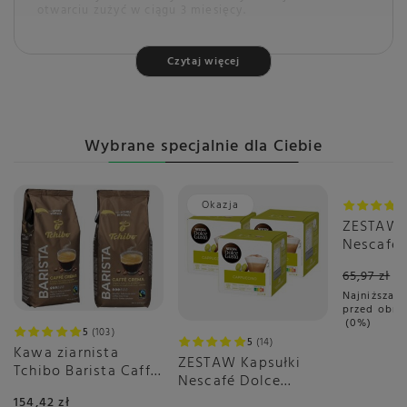
otwarciu zużyć w ciągu 3 miesięcy.
Czytaj więcej
Marka
Produkcja zakończona
Symbol
5904800241036
Wybrane specjalnie dla Ciebie
Okazja
Okazja
ZESTAW 
Nescafé 
Gusto Gr
65,97 zł
sztuk
Najniższa c
przed obni
0%
5
103
5
14
Kawa ziarnista
ZESTAW Kapsułki
Tchibo Barista Caffé
Nescafé Dolce
Crema 2x1kg
Gusto Cappuccino
154,42 zł