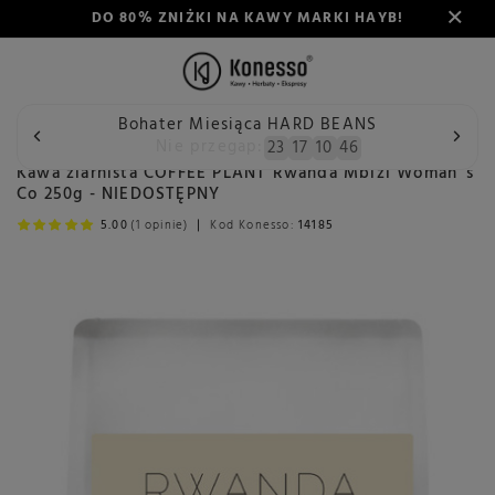
DO 80% ZNIŻKI NA KAWY MARKI HAYB!
Bohater Miesiąca HARD BEANS
Wstecz
Konesso
Kawa ziarnista COFFEE PLANT Rwanda Mb
Nie przegap:
23
17
10
46
Kawa ziarnista COFFEE PLANT Rwanda Mbizi Woman`s
Co 250g - NIEDOSTĘPNY
5.00
(1 opinie)
Kod Konesso:
14185