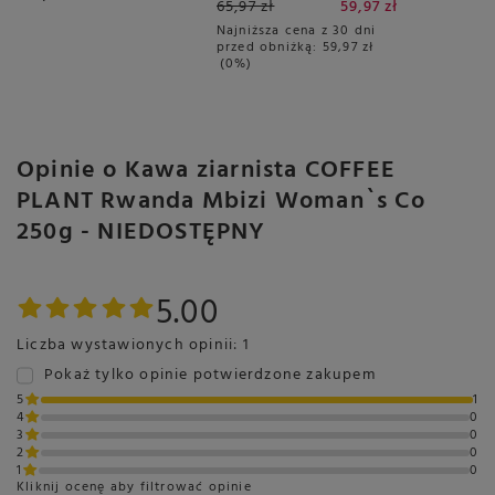
65,97 zł
59,97 zł
3x16 sztuk
Najniższa cena z 30 dni
przed obniżką:
59,97 zł
0%
Opinie o Kawa ziarnista COFFEE
PLANT Rwanda Mbizi Woman`s Co
250g - NIEDOSTĘPNY
5.00
Liczba wystawionych opinii: 1
Pokaż tylko opinie potwierdzone zakupem
5
1
4
0
3
0
2
0
1
0
Kliknij ocenę aby filtrować opinie