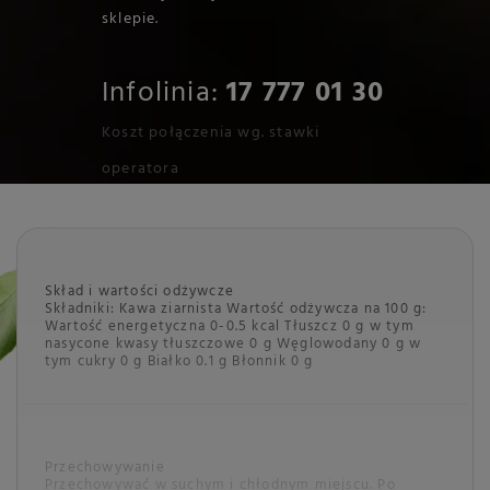
sklepie.
Infolinia:
17 777 01 30
Koszt połączenia wg. stawki
operatora
Skład i wartości odżywcze
Składniki: Kawa ziarnista Wartość odżywcza na 100 g:
Wartość energetyczna 0-0.5 kcal Tłuszcz 0 g w tym
nasycone kwasy tłuszczowe 0 g Węglowodany 0 g w
tym cukry 0 g Białko 0.1 g Błonnik 0 g
Przechowywanie
Przechowywać w suchym i chłodnym miejscu. Po