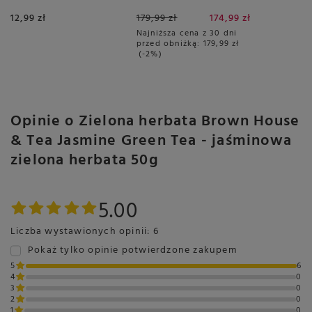
PLUS
12,99 zł
179,99 zł
174,99 zł
Najniższa cena z 30 dni
przed obniżką:
179,99 zł
-2%
Opinie o Zielona herbata Brown House
& Tea Jasmine Green Tea - jaśminowa
zielona herbata 50g
5.00
Liczba wystawionych opinii: 6
Pokaż tylko opinie potwierdzone zakupem
5
6
4
0
3
0
2
0
1
0