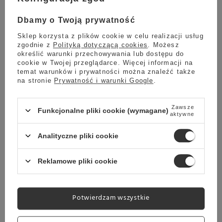
Opakowanie
50g
Dbamy o Twoją prywatność
Sklep korzysta z plików cookie w celu realizacji usług
zgodnie z
Polityką dotyczącą cookies
. Możesz
Jak zaparzyć herbatę Brown
określić warunki przechowywania lub dostępu do
cookie w Twojej przeglądarce. Więcej informacji na
temat warunków i prywatności można znaleźć także
House & Tea Jasmine Tea?
na stronie
Prywatność i warunki Google
.
Przygotowując herbatę Brown House & Tea Jasmine
Zawsze
Funkcjonalne pliki cookie (wymagane)
Tea należy zwrócić uwagę zarówno na odpowiednią
aktywne
ilość i temperaturę wody jak i czas parzenia.
Sugerujemy przygotować Brown House & Tea Jasmine
Analityczne pliki cookie
Tea następująco:
Reklamowe pliki cookie
Ilość suszu do
Czas parzenia
przygotowania
2-3 min
Potwierdzam wszystkie
4g