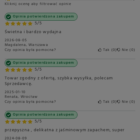
Kliknij ocenę aby filtrować opinie
Opinia potwierdzona zakupem
5/5
Świetna i bardzo wydajna
2026-08-05
Magdalena, Warszawa
Czy opinia była pomocna?
Tak
0
Nie
0
Opinia potwierdzona zakupem
5/5
Towar zgodny z ofertą, szybka wysyłka, polecam
Sprzedawcę.
2025-01-10
Renata, Wrocław
Czy opinia była pomocna?
Tak
0
Nie
0
Opinia potwierdzona zakupem
5/5
przepyszna , delikatna z jaśminowym zapachem, super
2024-08-09