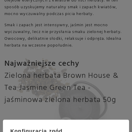
olejków eterycznych z kwiatów do liści herbaty. W ten
sposób uzyskujemy naturalny smak i zapach kwiatów,
mocno wyczuwalny podczas picia herbaty.
Smak i zapach jest intensywny, jaśmin jest mocno
wyczuwalny, lecz nie przysłania smaku zielonej herbaty.
Owocowy, delikatnie słodki, relaksuje i odpręża. Idealna
herbata na wczesne popołudnie.
Najważniejsze cechy
Zielona herbata Brown House &
Tea Jasmine Green Tea -
jaśminowa zielona herbata 50g
Konfiguracja zgód