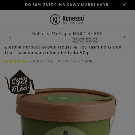
DO 80% ZNIŻKI NA KAWY MARKI HAYB!
Bohater Miesiąca HARD BEANS
Wstecz
Konesso
Herbata
Rodzaj
Herbata zielona
Nie przegap:
23
07
55
53
Zielona herbata Brown House & Tea Jasmine Green
Tea - jaśminowa zielona herbata 50g
5.00
(6 opinie)
Kod Konesso:
10835