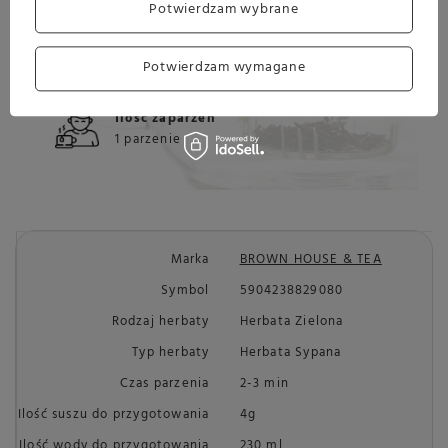
Potwierdzam wybrane
Ilość wody do
Temperatura
przygotowania
parzenia
230 ml
75-80°C
Potwierdzam wymagane
Ilość zaparzeń
1 parzenie
Marka
BROWN HOUSE & TEA
Symbol
5904238829080
Rodzaj herbaty
Herbata Zielona
Typ herbaty
Herbata Sypana
Czas parzenia
2-3 min
Ilość suszu do przygotowania
4g
Ilość wody do przygotowania
230 ml