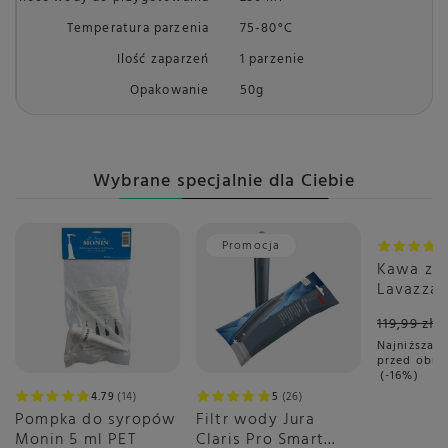
Temperatura parzenia
75-80°C
Ilość zaparzeń
1 parzenie
Opakowanie
50g
Wybrane specjalnie dla Ciebie
Promocja
Promoc
Kawa zia
Lavazza 
Aroma Bl
119,99 zł
Najniższa c
przed obni
-16%
4.79
14
5
26
Pompka do syropów
Filtr wody Jura
Monin 5 ml PET
Claris Pro Smart