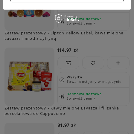
Wysyłka
jeszcze dzisiaj
Towar dostępny w magazynie
Darmowa dostawa
Sprawdź cennik
Zestaw prezentowy - Lipton Yellow Label, kawa mielona
Lavazza i miód z cytryną
114,97 zł
Wysyłka
Towar dostępny w magazynie
Darmowa dostawa
Sprawdź cennik
Zestaw prezentowy - Kawy mielone Lavazza i filiżanka
porcelanowa do Cappuccino
81,97 zł