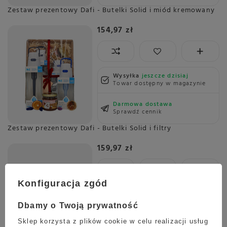
Zestaw prezentowy Dafi - Butelki Solid i miód kremowany
154,97 zł
Wysyłka
jeszcze dzisiaj
Towar dostępny w magazynie
Darmowa dostawa
Sprawdź cennik
Zestaw prezentowy Dafi - Butelki Solid i filtry
159,97 zł
Konfiguracja zgód
Wysyłka
jeszcze dzisiaj
Towar dostępny w magazynie
Dbamy o Twoją prywatność
Darmowa dostawa
Sklep korzysta z plików cookie w celu realizacji usług