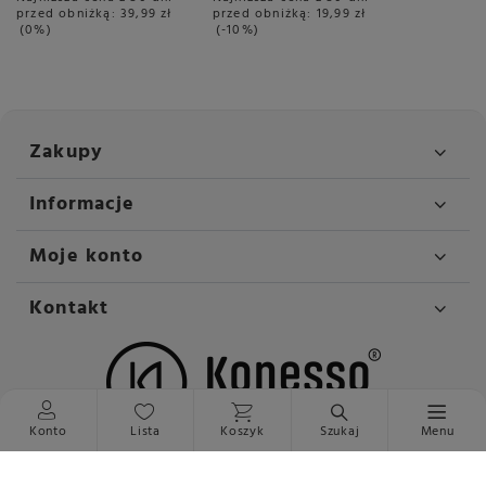
przed obniżką:
39,99 zł
przed obniżką:
19,99 zł
0%
-10%
Zakupy
Informacje
Moje konto
Kontakt
Konto
Lista
Koszyk
Szukaj
Menu