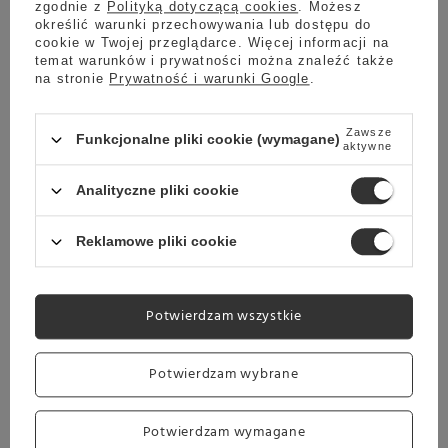
Sprawdź cennik
zgodnie z
Polityką dotyczącą cookies
. Możesz
określić warunki przechowywania lub dostępu do
Zestaw prezentowy Dafi - Butelka filtrująca, butelka
cookie w Twojej przeglądarce. Więcej informacji na
termiczna i herbata Earl Grey
temat warunków i prywatności można znaleźć także
na stronie
Prywatność i warunki Google
.
182,97 zł
Zawsze
Funkcjonalne pliki cookie (wymagane)
aktywne
Wysyłka
jeszcze dzisiaj
Analityczne pliki cookie
Towar dostępny w magazynie
Darmowa dostawa
Reklamowe pliki cookie
Sprawdź cennik
Zestaw prezentowy - Herbaty Lipton i kawa mielona
Lavazza Crema e Gusto Dolce
Potwierdzam wszystkie
5.00
1 opinie
79,97 zł
Potwierdzam wybrane
Potwierdzam wymagane