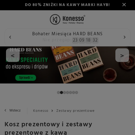
DO 80% ZNIŻKI NA KAWY MARKI HAYB!
Bohater Miesiąca HARD BEANS
Nie przegap:
23
09
18
32
<
>
Wstecz
Konesso
Zestawy prezentowe
Kosz prezentowy i zestawy
prezentowe z kawą