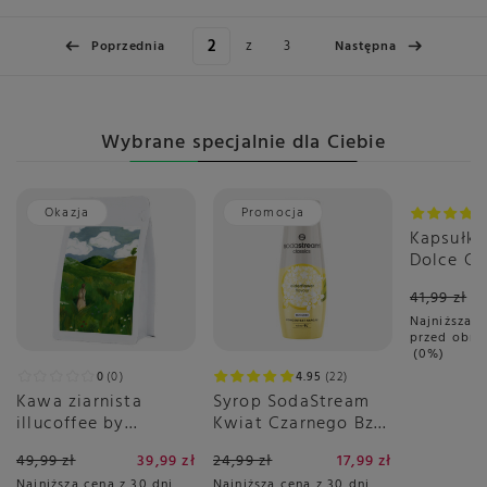
z
3
Poprzednia
Następna
Wybrane specjalnie dla Ciebie
Okazja
Promocja
Okazja
Kapsułki
Dolce Gu
Cappucci
41,99 zł
Najniższa c
przed obni
0%
0
0
4.95
22
Kawa ziarnista
Syrop SodaStream
illucoffee by
Kwiat Czarnego Bzu
szumowska Spacer
440 ml - Bez Cukru
49,99 zł
39,99 zł
24,99 zł
17,99 zł
po łące 250g
Najniższa cena z 30 dni
Najniższa cena z 30 dni