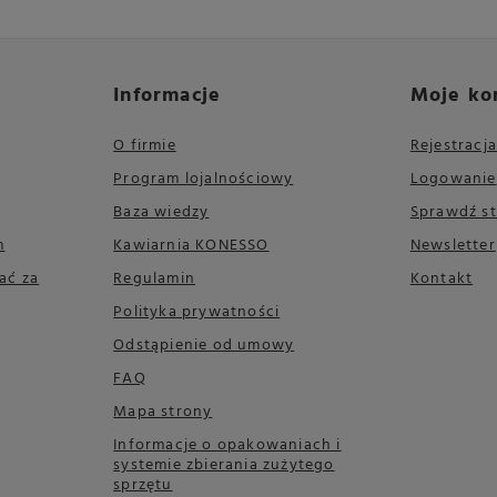
Informacje
Moje ko
O firmie
Rejestracja
Program lojalnościowy
Logowanie
Baza wiedzy
Sprawdź s
m
Kawiarnia KONESSO
Newsletter
ać za
Regulamin
Kontakt
Polityka prywatności
Odstąpienie od umowy
FAQ
Mapa strony
Informacje o opakowaniach i
systemie zbierania zużytego
sprzętu