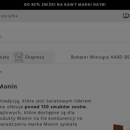
DO 80% ZNIŻKI NA KAWY MARKI HAYB!
 wysyłka
baty
Ekspresy
Bohater Miesiąca HARD B
in
 Monin
 tradycją, która jest światowym liderem
ma oferuje
ponad 150 smaków sosów
,
jlowych, które dostępne są dla
odukty Monin na tle konkurencji to
świadczeniu marka Monin zyskała