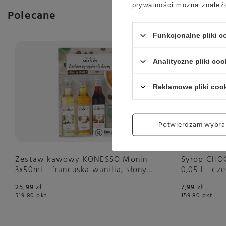
prywatności można znaleź
Polecane
Funkcjonalne pliki 
Analityczne pliki coo
Reklamowe pliki coo
Potwierdzam wybra
Zestaw kawowy KONESSO Monin
Syrop CHO
3x50ml - francuska wanilia, słony
0,05 l - c
karmel, czekoladowe ciasteczko
25,99 zł
7,99 zł
519.80
pkt.
159.80
pkt.