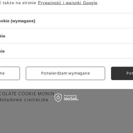
ć także na stronie
Prywatność i warunki Google
.
cookie (wymagane)
kie
kie
ne
Potwierdzam wymagane
Po
COLATE COOKIE MONIN
zekoladowe ciasteczka