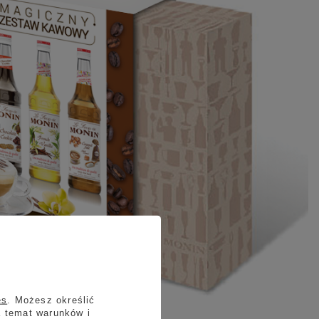
es
. Możesz określić
a temat warunków i