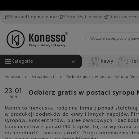
Sprawdź opinie o nas!
Raty 0% i leasing
Błyskawiczna
Kawy
Her
Kategorie
Konesso
Aktualności
Odbierz gratis w postaci syropu Mon
23 01
Odbierz gratis w postaci syropu
2019
Monin to francuska, rodzinna firma z ponad stuletnią
w produkcji dodatków do kawy i innych napojów. Fir
syropów, koncentratów, puree owocowych i baz kokta
konsumentów z ponad 140 krajów. To, co wyróżnia pr
różnorodność i wysoka jakość. Dzięki ogromnemu do