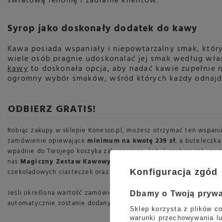
światową renomę i zaufanie klientów.
Syrop jako doskonały dodatek do kawy
Kawa posiada wspaniały i niepowtarzalny smak, który
wiele osób pragnie udoskonalać jej smak według włas
kawy
to doskonała opcja, aby nadać kawie zupełnie 
ogromny wybór smaków, wśród których każdy odnajdz
ODBIERZ GRATIS!
Robiąc zakupy w sklepie Konesso.pl, możesz otrzymać ten wspaniał
zamówienie opiewające
minimum na kwotę 239 zł
, a buteleczk
wpadnie do Twojego koszyka zakupowego. Jeżeli zrobisz zakupy z
nas
Magiczny Zestaw Kawowy Monin
, który zawiera 3 butelki
Konfiguracja zgód
czekoladowych ciasteczek oraz francuskiej wanilii. Oferta trwa a
Jeśli określona wartość zamówienia zostanie osiągnięta gratis w 
Dbamy o Twoją pryw
automatycznie zostanie dodany do Twojego zamówienia.
Sklep korzysta z plików co
warunki przechowywania lu