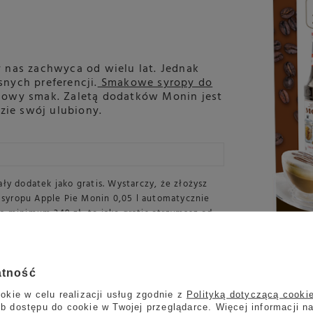
 nas zachwyca od wielu lat. Jednak
nych preferencji.
Smakowe syropy do
nowy smak. Zaletą dodatków Monin jest
ie swój ulubiony.
y dodatek jako gratis. Wystarczy, że złożysz
a syropu Apple Pie Monin 0,05 l automatycznie
a minimum 349 zł, to jako gratis otrzymasz od
 syropów o smaku słonego karmelu,
ż do wyczerpania zapasów.
koszyku zostanie oznaczony zieloną ramką i
atność
okie w celu realizacji usług zgodnie z
Polityką dotyczącą cooki
b dostępu do cookie w Twojej przeglądarce. Więcej informacji n