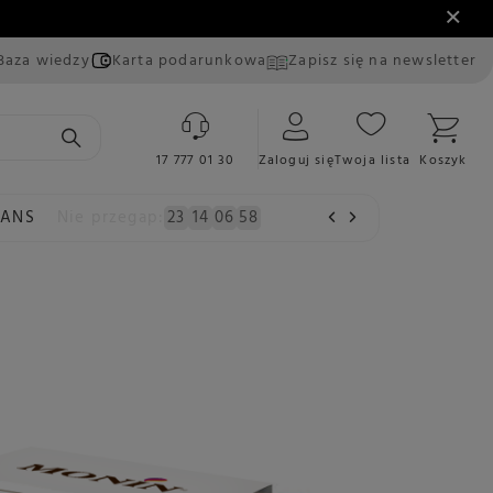
Baza wiedzy
Karta podarunkowa
Zapisz się na newsletter
17 777 01 30
Zaloguj się
Twoja lista
Koszyk
EANS
Nie przegap:
23
14
06
57