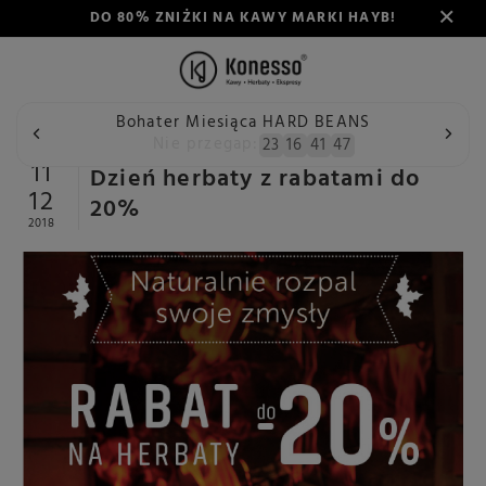
DO 80% ZNIŻKI NA KAWY MARKI HAYB!
Bohater Miesiąca HARD BEANS
Wstecz
Konesso
Aktualności
Dzień herbaty z rabatam
Nie przegap:
23
16
41
46
11
Dzień herbaty z rabatami do
12
20%
2018