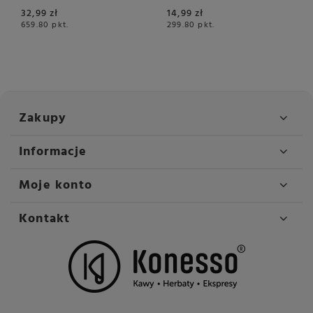
Classic English
Tea Natural Orange -
32,99 zł
14,99 zł
Breakfast 15x2,2g
30x1,5g
659.80
pkt.
299.80
pkt.
Zakupy
Informacje
Moje konto
Kontakt