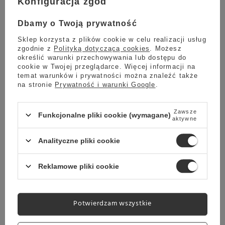
obniżamy ich ceny nawet do 20%.
Konfiguracja zgód
15 grudnia to Światowy Dzień Herbaty, czyli ważne święto w
Dbamy o Twoją prywatność
kalendarzu każdego miłośnika naparów z herbacianych liści.
Sklep korzysta z plików cookie w celu realizacji usług
Tego dnia nie możemy zapomnieć o celebracji z kubkiem
zgodnie z
Polityką dotyczącą cookies
. Możesz
herbaty w ręku, dlatego przygotowaliśmy dla Was atrakcyjną
określić warunki przechowywania lub dostępu do
ofertę. Przeceniamy Wasze ulubione herbaty Lipton, Loyd,
cookie w Twojej przeglądarce. Więcej informacji na
Pure Leaf, Richmont, Ronnefeldt, The Tea Makers i Vintage
temat warunków i prywatności można znaleźć także
na stronie
Prywatność i warunki Google
.
Teas nawet do 20%. Jeżeli nie zdążysz z zakupami w sobotę, to
nie martw się, bo nasza promocja trwa aż do 18 grudnia.
Zawsze
Funkcjonalne pliki cookie (wymagane)
aktywne
Wszystkie wspomniane herbaty
posiadają już obniżoną cenę, więc do
Analityczne pliki cookie
zakupów nie potrzebujesz kodów
Reklamowe pliki cookie
rabatowych.
Herbaty Lipton 15% taniej
-->
SPRAWDŹ
Potwierdzam wszystkie
Herbaty Loyd Tea 5% taniej
-->
SPRAWDŹ
Herbaty Pure Leaf 5% taniej
-->
SPRAWDŹ