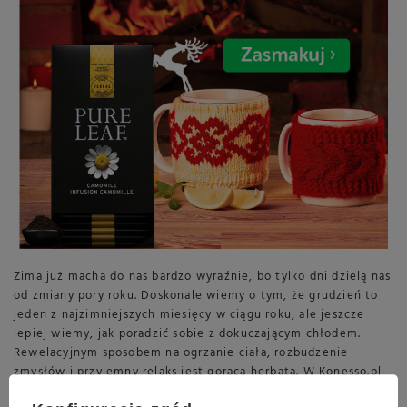
Zima już macha do nas bardzo wyraźnie, bo tylko dni dzielą nas
od zmiany pory roku. Doskonale wiemy o tym, że grudzień to
jeden z najzimniejszych miesięcy w ciągu roku, ale jeszcze
lepiej wiemy, jak poradzić sobie z dokuczającym chłodem.
Rewelacyjnym sposobem na ogrzanie ciała, rozbudzenie
zmysłów i przyjemny relaks jest gorąca herbata. W Konesso.pl
mamy ich pod dostatkiem, a z okazji Światowego Dnia Herbaty