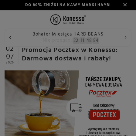
DO 80% ZNIŻKI NA KAWY MARKI HAYB!
Bohater Miesiąca HARD BEANS
Wstecz
Konesso
Aktualności
Promocja Pocztex w Kone
Nie przegap:
22
11
48
53
02
Promocja Pocztex w Konesso:
07
Darmowa dostawa i rabaty!
2026