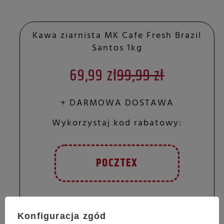
Kawa ziarnista MK Cafe Fresh Brazil
Santos 1kg
69,99 zł
99,99 zł
+ DARMOWA DOSTAWA
Wykorzystaj kod rabatowy:
POCZTEX
Konfiguracja zgód