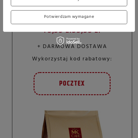
Kawa ziarnista MK Cafe Fresh Espresso
1kg
Potwierdzam wymagane
79,99 zł
99,99 zł
+ DARMOWA DOSTAWA
Wykorzystaj kod rabatowy:
POCZTEX