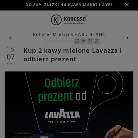
DO 80% ZNIŻKI NA KAWY MARKI HAYB!
Bohater Miesiąca HARD BEANS
Wstecz
Konesso
Aktualności
Kup 2 kawy mielone Lavaz
Nie przegap:
22
16
37
25
15
Kup 2 kawy mielone Lavazza i
07
odbierz prezent
2020