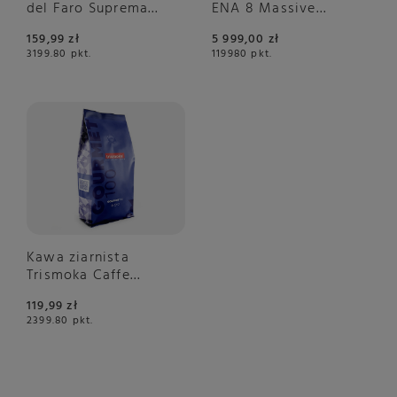
del Faro Suprema
ENA 8 Massive
100% Arabica 1kg
Aluminium –
159,99 zł
5 999,00 zł
NIEDOSTĘPNY
3199.80
pkt.
119980
pkt.
Kawa ziarnista
Trismoka Caffe
Gourmet 100 1kg
119,99 zł
2399.80
pkt.