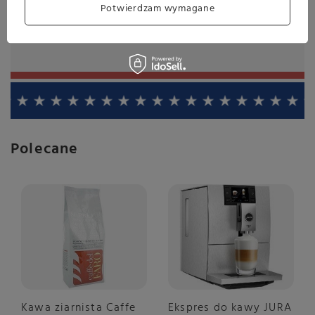
Potwierdzam wymagane
sąsiadów, my nie damy się stłamsić i twardo będziemy w
tym trwać. Do końca świata.
Polecane
Kawa ziarnista Caffe
Ekspres do kawy JURA