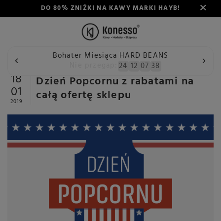
DO 80% ZNIŻKI NA KAWY MARKI HAYB!
Bohater Miesiąca HARD BEANS
Wstecz
Konesso
Aktualności
Dzień Popcornu z rabatam
Nie przegap:
24
12
07
38
18
Dzień Popcornu z rabatami na
01
całą ofertę sklepu
2019