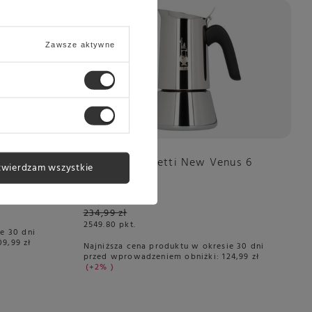
Okazja
Zawsze aktywne
 1kg
Kawiarka Bialetti New Venus 6
twierdzam wszystkie
filiżanek
127,49 zł
234,99 zł
2549.80
pkt.
e 30 dni
09,99 zł
Najniższa cena produktu w okresie 30 dni
przed wprowadzeniem obniżki:
124,99 zł
+2%