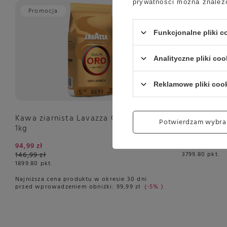
prywatności można znaleź
Promocja
Funkcjonalne pliki 
Analityczne pliki coo
Reklamowe pliki coo
Kawa ziarnista Lavazza Qualita Oro
Kawa ziarn
Potwierdzam wybra
1kg
DODICIGRA
94,99 zł
189,99 zł
146,99 zł
3799.80
pkt.
1899.80
pkt.
Najniższa cena produktu w okresie 30 dni
przed wprowadzeniem obniżki:
99,99 zł
-5%