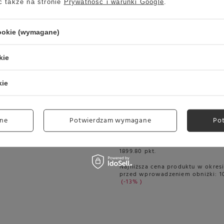
ć także na stronie
Prywatność i warunki Google
.
Promocja
cookie (wymagane)
kie
kie
ista Bazzara
Kawa ziarnista Pellini Top
ne
Potwierdzam wymagane
Po
NCRU 1kg
94,99 zł
109,99 zł
1899.80
pkt.
Najniższa cena produktu w okresi
przed wprowadzeniem obniżki:
1
-13%