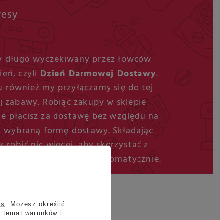
spresy
y długo wyczekiwany przez łowców
ień, czyli
Dzień Darmowej Dostawy
.
ku również my przyłączamy się do tej
j zabawy. Robiąc zakupy w sklepie
nie płacisz za dostawę bez względu na
 wybraną formę dostawy. Składając
 robić nic więcej, aby skorzystać z
eważ promocja działa automatycznie.
es
. Możesz określić
a temat warunków i