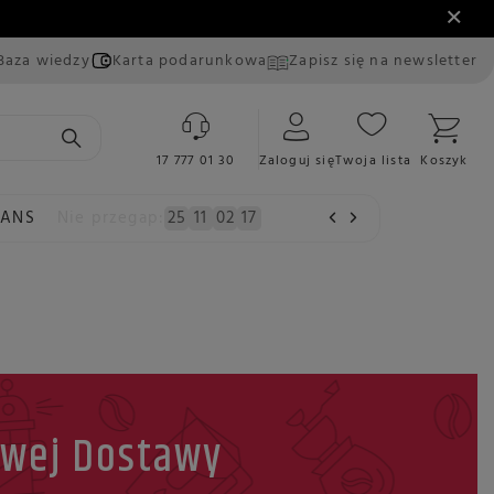
Baza wiedzy
Karta podarunkowa
Zapisz się na newsletter
17 777 01 30
Zaloguj się
Twoja lista
Koszyk
EANS
Nie przegap:
25
11
02
17
wej Dostawy