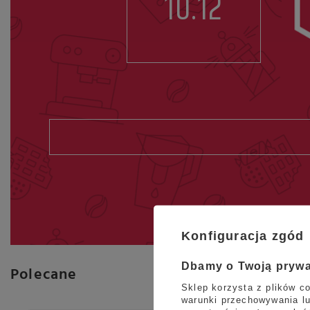
10.12
Konfiguracja zgód
Dbamy o Twoją pryw
Polecane
Sklep korzysta z plików co
warunki przechowywania lu