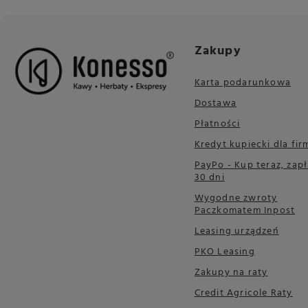
Zakupy
Karta podarunkowa
Dostawa
Płatności
Kredyt kupiecki dla fir
PayPo - Kup teraz, zapł
30 dni
Wygodne zwroty
Paczkomatem Inpost
Leasing urządzeń
PKO Leasing
Zakupy na raty
Credit Agricole Raty