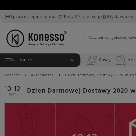
Sprawdź opinie o nas!
Raty 0% i leasing
Błyskawiczna
Kawy
Her
Kategorie
Konesso
Aktualności
Dzień Darmowej Dostawy 2020 w Kon
10 12
Dzień Darmowej Dostawy 2020 w
2020