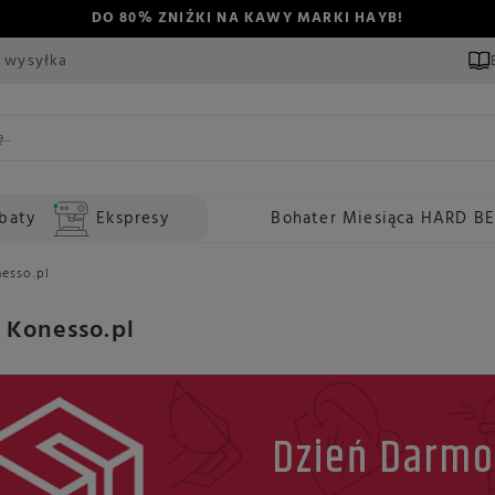
DO 80% ZNIŻKI NA KAWY MARKI HAYB!
 wysyłka
baty
Ekspresy
Bohater Miesiąca HARD B
esso.pl
 Konesso.pl
Dzień Darmo