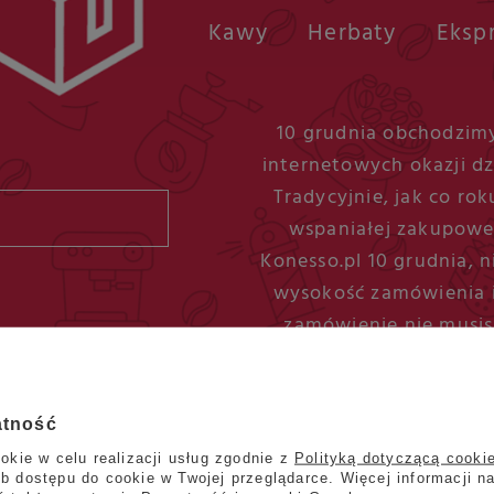
 Kawy
     Herbaty
     Ek
10 grudnia obchodzim
internetowych okazji dz
Tradycyjnie, jak co ro
wspaniałej zakupowe
Konesso.pl 10 grudnia, 
wysokość zamówienia i
zamówienie nie musisz
darmowej dostawy, poni
atność
okie w celu realizacji usług zgodnie z
Polityką dotyczącą cooki
b dostępu do cookie w Twojej przeglądarce. Więcej informacji n