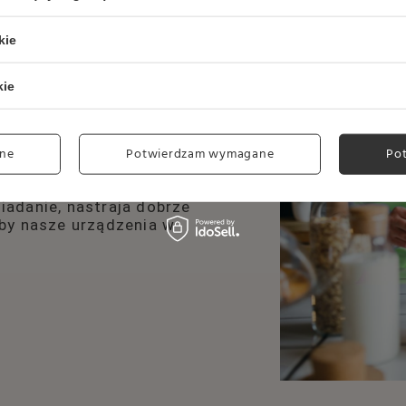
kie
kie
rze
ne
Potwierdzam wymagane
Po
jej kuchni! Wiemy, że
dlatego proponujemy
tuicyjną obsługę. Ciepły
iadanie, nastraja dobrze
eby nasze urządzenia w