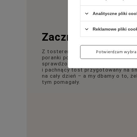
Analityczne pliki coo
Reklamowe pliki coo
Zacznij dzień dob
Potwierdzam wybra
Z tosterem z linii Dorchester w swo
poranki potrafią być intensywne – 
sprawdzone rozwiązania i szybką, in
i pachnący tost przygotowany na śn
na cały dzień – a my dbamy o to, ż
tym pomagały.