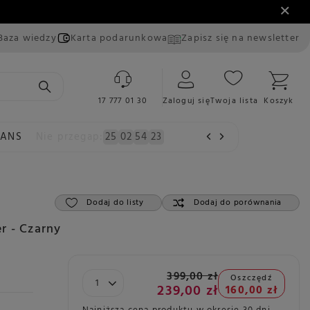
Baza wiedzy
Karta podarunkowa
Zapisz się na newsletter
17 777 01 30
Zaloguj się
Twoja lista
Koszyk
EANS
Nie przegap:
25
02
54
22
Dodaj do listy
Dodaj do porównania
r - Czarny
399,00 zł
Oszczędź
239,00 zł
160,00 zł