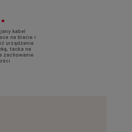
.
ijany kabel
ce na blacie i
ić urządzenie
ką, tacka na
ia zachowanie
ości