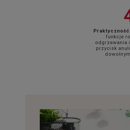
Praktyczność
funkcje r
odgrzewania i
przycisk anu
dowolny