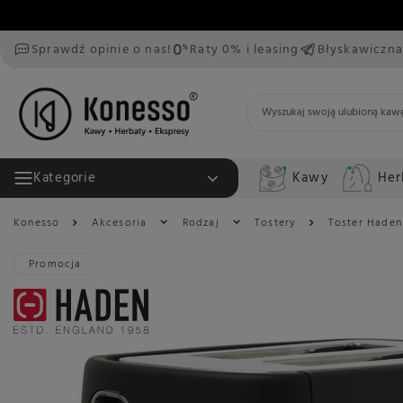
Sprawdź opinie o nas!
Raty 0% i leasing
Błyskawiczna
Kawy
Her
Kategorie
Konesso
Akcesoria
Rodzaj
Tostery
Toster Haden
Promocja