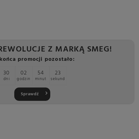
REWOLUCJE Z MARKĄ SMEG!
końca promocji pozostało:
30
02
54
22
dni
godzin
minut
sekund
Sprawdź