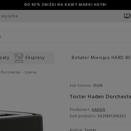
DO 80% ZNIŻKI NA KAWY MARKI HAYB!
 wysyłka
baty
Ekspresy
Bohater Miesiąca HARD B
 Dorchester - Czarny
Kod Konesso:
25238
Toster Haden Dorcheste
Producent:
HADEN
Kod produktu:
5021961209252
Rodzaj:
Toster