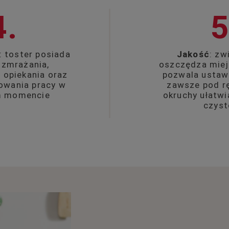
4.
5
: toster posiada
Jakość
: zw
ozmrażania,
oszczędza miejs
 opiekania oraz
pozwala ustaw
lowania pracy w
zawsze pod rę
m momencie
okruchy ułatw
czyst