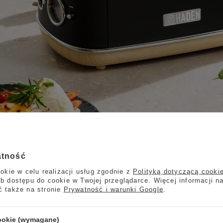
atność
okie w celu realizacji usług zgodnie z
Polityką dotyczącą cooki
b dostępu do cookie w Twojej przeglądarce. Więcej informacji n
ć także na stronie
Prywatność i warunki Google
.
cookie (wymagane)