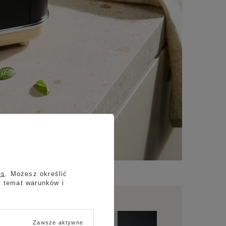
es
. Możesz określić
a temat warunków i
Zawsze aktywne