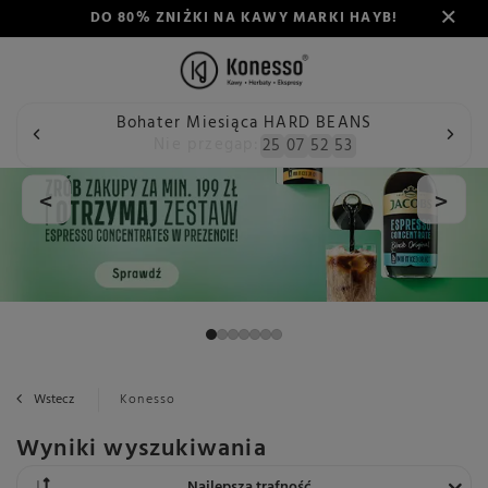
DO 80% ZNIŻKI NA KAWY MARKI HAYB!
Bohater Miesiąca HARD BEANS
Nie przegap:
25
07
52
53
<
>
Wstecz
Konesso
Wyniki wyszukiwania
Zmień sortowanie
Najlepsza trafność