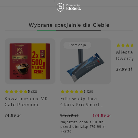
Wybrane specjalnie dla Ciebie
Promocja
Mieszank
Dworzys
Dnia 50g
27,99 zł
5
32
5
26
Kawa mielona MK
Filtr wody Jura
Cafe Premium
Claris Pro Smart
2x500g
PLUS
74,99 zł
179,99 zł
174,99 zł
Najniższa cena z 30 dni
przed obniżką:
179,99 zł
-2%