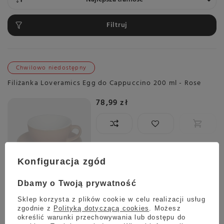
Filtruj
Chwilowo niedostępny
Filiżanka Loveramics Egg do Cappuccino 200 ml - Rose
78,99 zł
Konfiguracja zgód
Chwilowo niedostępny
Dbamy o Twoją prywatność
Filiżanka Loveramics Egg do Cappuccino 200 ml - Butter
Sklep korzysta z plików cookie w celu realizacji usług
Cup
zgodnie z
Polityką dotyczącą cookies
. Możesz
5.00
1 opinie
określić warunki przechowywania lub dostępu do