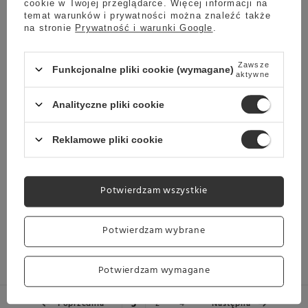
cookie w Twojej przeglądarce. Więcej informacji na
88,99 zł
temat warunków i prywatności można znaleźć także
na stronie
Prywatność i warunki Google
.
Zawsze
Funkcjonalne pliki cookie (wymagane)
aktywne
Analityczne pliki cookie
Chwilowo niedostępny
Filiżanka Loveramics Egg do Cappuccino 200 ml - Basil
Reklamowe pliki cookie
5.00
1 opinie
78,99 zł
Potwierdzam wszystkie
Potwierdzam wybrane
Potwierdzam wymagane
z
4
Poprzednia
Następna