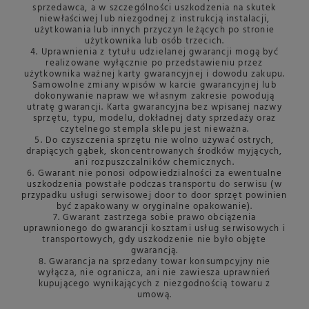
sprzedawca, a w szczególności uszkodzenia na skutek
niewłaściwej lub niezgodnej z instrukcją instalacji,
użytkowania lub innych przyczyn leżących po stronie
użytkownika lub osób trzecich.
4. Uprawnienia z tytułu udzielanej gwarancji mogą być
realizowane wyłącznie po przedstawieniu przez
użytkownika ważnej karty gwarancyjnej i dowodu zakupu.
Samowolne zmiany wpisów w karcie gwarancyjnej lub
dokonywanie napraw we własnym zakresie powodują
utratę gwarancji. Karta gwarancyjna bez wpisanej nazwy
sprzętu, typu, modelu, dokładnej daty sprzedaży oraz
czytelnego stempla sklepu jest nieważna.
5. Do czyszczenia sprzętu nie wolno używać ostrych,
drapiących gąbek, skoncentrowanych środków myjących,
ani rozpuszczalników chemicznych.
6. Gwarant nie ponosi odpowiedzialności za ewentualne
uszkodzenia powstałe podczas transportu do serwisu (w
przypadku usługi serwisowej door to door sprzęt powinien
być zapakowany w oryginalne opakowanie).
7. Gwarant zastrzega sobie prawo obciążenia
uprawnionego do gwarancji kosztami usług serwisowych i
transportowych, gdy uszkodzenie nie było objęte
gwarancją.
8. Gwarancja na sprzedany towar konsumpcyjny nie
wyłącza, nie ogranicza, ani nie zawiesza uprawnień
kupującego wynikających z niezgodnością towaru z
umową.