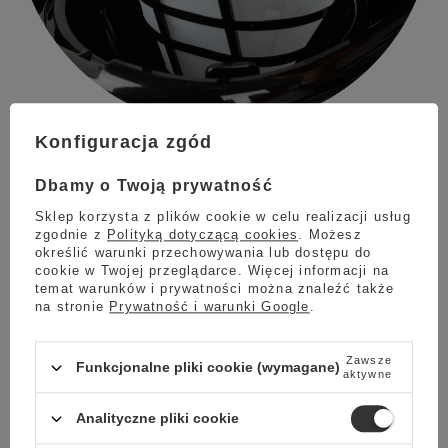
Konfiguracja zgód
Filtr wielokrotnego użytku
Dbamy o Twoją prywatność
W urządzeniu możemy stosować kawę zmieloną, którą należy
wsypać do
stałego, zmywalnego filtra
wyposażonego w rączkę
Sklep korzysta z plików cookie w celu realizacji usług
ułatwiającą wyjmowanie z ekspresu. Dzięki temu rozwiązaniu
zgodnie z
Polityką dotyczącą cookies
. Możesz
nie musimy kupować jednorazowych filtrów papierowych.
określić warunki przechowywania lub dostępu do
cookie w Twojej przeglądarce. Więcej informacji na
temat warunków i prywatności można znaleźć także
Płyta grzewcza
na stronie
Prywatność i warunki Google
.
Zaletą ekspresu jest funkcja podtrzymywania ciepła, dzięki
Zawsze
której kawa nie wystygnie, nawet jeżeli przygotujesz ją w
Funkcjonalne pliki cookie (wymagane)
aktywne
nadmiarze.
Po upływie 40 minut
od włączenia ekspres sam się
wyłączy w celu oszczędzania energii.
Analityczne pliki cookie