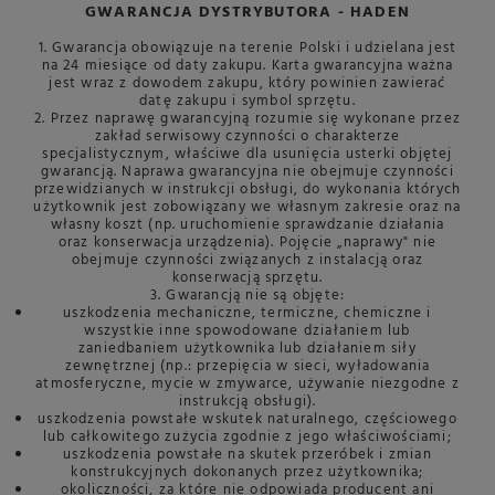
GWARANCJA DYSTRYBUTORA - HADEN
1. Gwarancja obowiązuje na terenie Polski i udzielana jest
na 24 miesiące od daty zakupu. Karta gwarancyjna ważna
jest wraz z dowodem zakupu, który powinien zawierać
datę zakupu i symbol sprzętu.
2. Przez naprawę gwarancyjną rozumie się wykonane przez
zakład serwisowy czynności o charakterze
specjalistycznym, właściwe dla usunięcia usterki objętej
gwarancją. Naprawa gwarancyjna nie obejmuje czynności
przewidzianych w instrukcji obsługi, do wykonania których
użytkownik jest zobowiązany we własnym zakresie oraz na
własny koszt (np. uruchomienie sprawdzanie działania
oraz konserwacja urządzenia). Pojęcie „naprawy" nie
obejmuje czynności związanych z instalacją oraz
konserwacją sprzętu.
3. Gwarancją nie są objęte:
uszkodzenia mechaniczne, termiczne, chemiczne i
wszystkie inne spowodowane działaniem lub
zaniedbaniem użytkownika lub działaniem siły
zewnętrznej (np.: przepięcia w sieci, wyładowania
atmosferyczne, mycie w zmywarce, używanie niezgodne z
instrukcją obsługi).
uszkodzenia powstałe wskutek naturalnego, częściowego
lub całkowitego zużycia zgodnie z jego właściwościami;
uszkodzenia powstałe na skutek przeróbek i zmian
konstrukcyjnych dokonanych przez użytkownika;
okoliczności, za które nie odpowiada producent ani