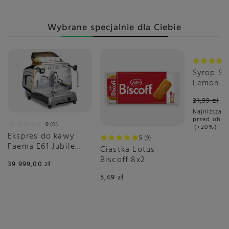
Wybrane specjalnie dla Ciebie
Okazja
Syrop S
Lemon L
21,99 zł
Najniższa c
przed obni
0
0
+20%
Ekspres do kawy
5
9
Faema E61 Jubile
Ciastka Lotus
automatyczny 1-
Biscoff 8x2
39 999,00 zł
grupowy
5,49 zł