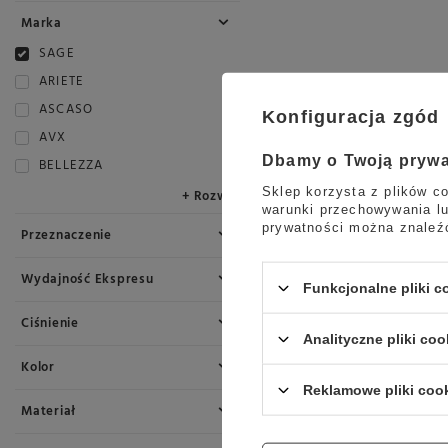
Marka
SAGE
ARIETE
ASCASO
Konfiguracja zgód
AVX
Dbamy o Twoją pryw
BELLEZZA
Sklep korzysta z plików co
+ Rozwiń
warunki przechowywania lu
prywatności można znaleź
Przeznaczenie
Wydajność Ekspresu
Funkcjonalne pliki 
Ciśnienie
Analityczne pliki coo
Kolor
Reklamowe pliki coo
Materiał