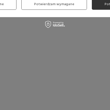
ne
Potwierdzam wymagane
Po