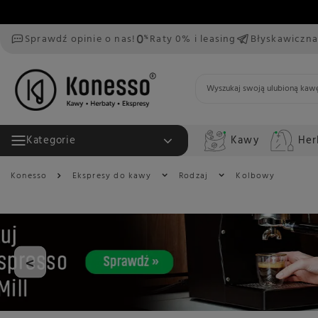
Sprawdź opinie o nas!
Raty 0% i leasing
Błyskawiczna
Kawy
Her
Kategorie
Konesso
Ekspresy do kawy
Rodzaj
Kolbowy
<