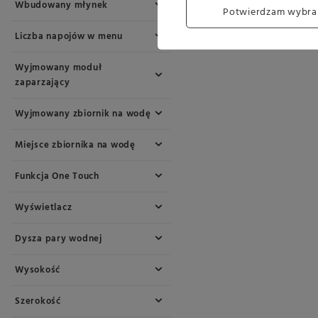
Wbudowany młynek
Potwierdzam wybra
Liczba napojów w menu
Wyjmowany moduł
zaparzający
Wyjmowany zbiornik na wodę
Miejsce zbiornika na wodę
Funkcja One Touch
Wyświetlacz
Dysza pary wodnej
Wysokość
Szerokość