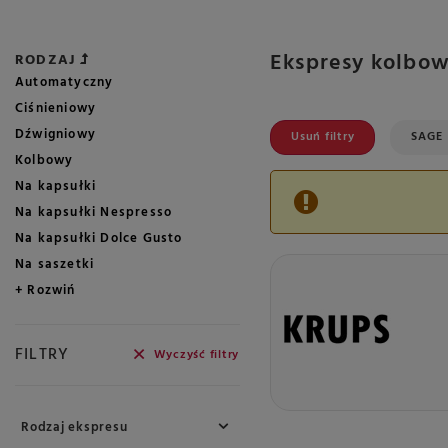
Ekspresy kolbo
RODZAJ
Automatyczny
Ciśnieniowy
Dźwigniowy
Usuń filtry
Usuń f
SAGE
Kolbowy
Na kapsułki
Na kapsułki Nespresso
Na kapsułki Dolce Gusto
Na saszetki
+ Rozwiń
FILTRY
Wyczyść filtry
Rodzaj ekspresu