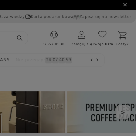
Baza wiedzy
Karta podarunkowa
Zapisz się na newsletter
17 777 01 30
Zaloguj się
Twoja lista
Koszyk
EANS
Nie przegap:
24
07
40
59
>