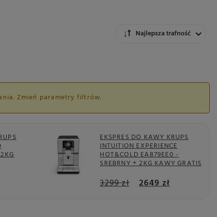
Zmień sortowanie
Najlepsza trafność
nia. Zmień parametry filtrów.
RUPS
EKSPRES DO KAWY KRUPS
D
INTUITION EXPERIENCE
 2KG
HOT&COLD EA879EE0 -
SREBRNY + 2KG KAWY GRATIS
3299 zł
2649 zł