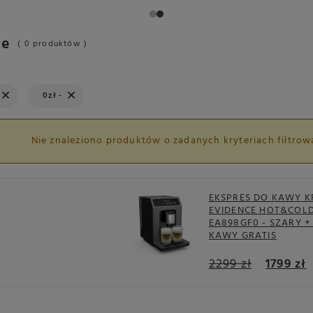
we
( 0 produktów )
iltr
Usuń filtr
0zł -
Nie znaleziono produktów o zadanych kryteriach filtrowa
EKSPRES DO KAWY K
EVIDENCE HOT&COL
EA898GF0 - SZARY +
KAWY GRATIS
2299 zł
1799 zł