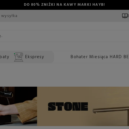
DO 80% ZNIŻKI NA KAWY MARKI HAYB!
 wysyłka
baty
Ekspresy
Bohater Miesiąca HARD B