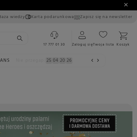
Baza wiedzy
Karta podarunkowa
Zapisz się na newsletter
17 777 01 30
Zaloguj się
Twoja lista
Koszyk
EANS
Nie przegap:
25
04
20
25