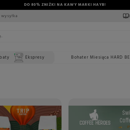
DO 80% ZNIŻKI NA KAWY MARKI HAYB!
 wysyłka
baty
Ekspresy
Bohater Miesiąca HARD B