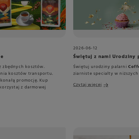
2026-06-12
ee
Świętuj z nami Urodzin
z zbędnych kosztów.
Świętuj urodziny palarni
Coff
nia kosztów transportu.
ziarniste specialty w niższyc
skonałą promocję. Kup
Czytaj więcej
skorzystaj z darmowej