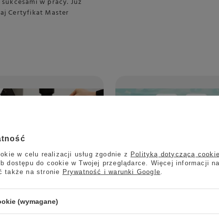
 sukcesami w pracy. Już
kaj Certyfikat Master
atność
okie w celu realizacji usług zgodnie z
Polityką dotyczącą cooki
b dostępu do cookie w Twojej przeglądarce. Więcej informacji n
ć także na stronie
Prywatność i warunki Google
.
cookie (wymagane)
2026-06-02
Kawy Kafar w super cena