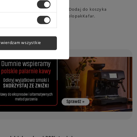
gliwickiej palarni
kawy Kafar!
Dodaj do koszyka
 rabat na wielopaki z kodem: WielopakKafar.
twierdzam wszystkie