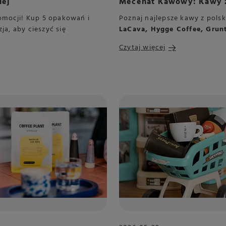
iej
Mecenat Kawowy: Kawy z 
omocji! Kup 5 opakowań i
Poznaj najlepsze kawy z polsk
ja, aby cieszyć się
LaCava, Hygge Coffee, Grun
Czytaj więcej