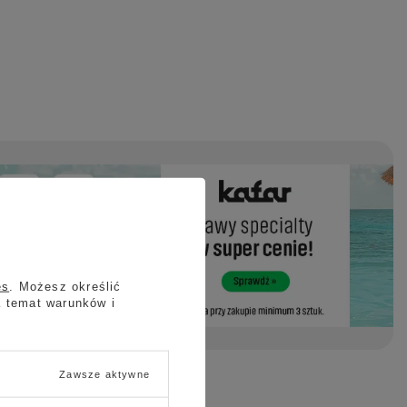
es
. Możesz określić
a temat warunków i
Zawsze aktywne
ch - Wielopak w Konesso