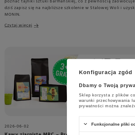
poznać tajniki sztuki barmańskiej, co z pewnością zaowocuje
dziś zapisz się na najbliższe szkolenie w Stalowej Woli i uzys
MONIN.
Czytaj więcej
Konfiguracja zgód
Dbamy o Twoją pryw
Sklep korzysta z plików co
warunki przechowywania lu
prywatności można znaleź
Funkcjonalne pliki 
2026-06-02
Kawy ziarniste MRC – Promocja 3+1 gratis