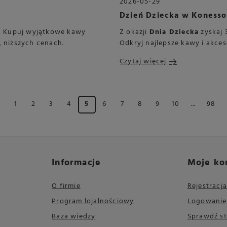
2026-05-29
!
Dzień Dziecka w Konesso
! Kupuj wyjątkowe kawy
Z okazji
Dnia Dziecka
zyskaj 
, niższych cenach.
Odkryj najlepsze kawy i akce
Czytaj więcej
1
2
3
4
5
6
7
8
9
10
...
98
Informacje
Moje ko
O firmie
Rejestracja
Program lojalnościowy
Logowanie
Baza wiedzy
Sprawdź s