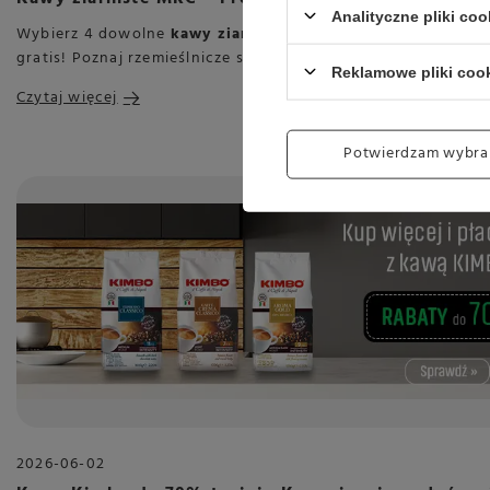
Analityczne pliki coo
Wybierz 4 dowolne
kawy ziarniste MRC.
w Konesso, a najta
gratis! Poznaj rzemieślnicze smaki z polskiej palarni i oszczęd
Reklamowe pliki coo
Czytaj więcej
Potwierdzam wybra
2026-06-02