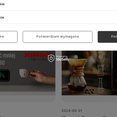
kie
ńszą otrzymasz zupełnie
Odkryj bogactwo smaku kaw z 
zaj.
przynajmniej 3 kawy i odbierz
kie
Czytaj więcej
ne
Potwierdzam wymagane
Po
2026-06-01